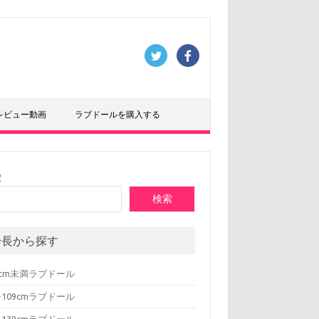
レビュー動画
ラブドールを購入する
索
検索
身長から探す
0cm未満ラブドール
0-109cmラブドール