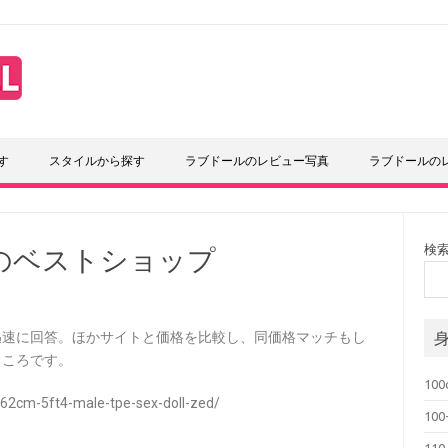
す
スタイルから探す
ラブドールのレビュー写真
ラブドールの
検
のベストショップ
迅速に回答。ほかサイトと価格を比較し、同価格マッチもし
ところです。
10
62cm-5ft4-male-tpe-sex-doll-zed/
10