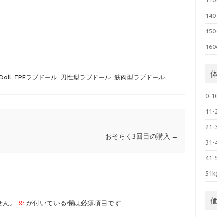
11
14
15
16
Doll
TPEラブドール
男性型ラブドール
筋肉型ラブドール
0-1
11-
21-
おそらく3回目の購入
→
31-
41-
51
せん。
※
が付いている欄は必須項目です